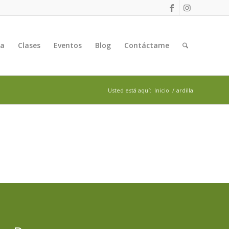
ga
Clases
Eventos
Blog
Contáctame
Usted está aquí:
Inicio
/
ardilla