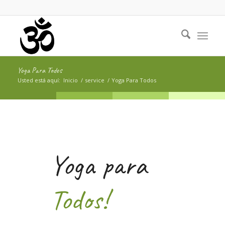
Yoga Para Todos
Usted está aquí:
Inicio
/
service
/
Yoga Para Todos
Yoga para
Todos!