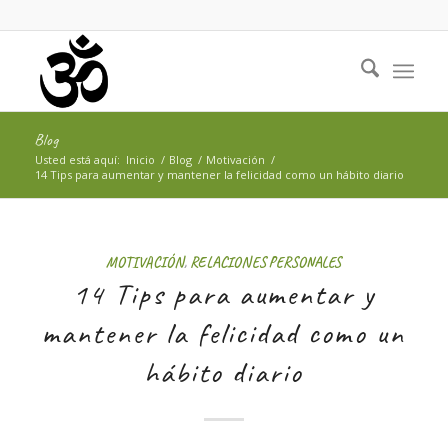
Blog
Usted está aquí:
Inicio
/
Blog
/
Motivación
/
14 Tips para aumentar y mantener la felicidad como un hábito diario
MOTIVACIÓN
,
RELACIONES PERSONALES
14 Tips para aumentar y
mantener la felicidad como un
hábito diario