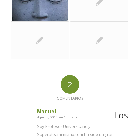
2
COMENTARIOS
Manuel
Los
4 junio, 2012 en 1:33 am
Dice:
Soy Profesor Universitario y
Superateamimismo.com ha sido un gran