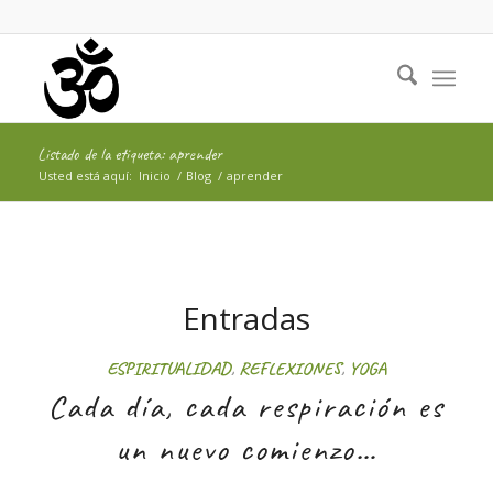
Listado de la etiqueta: aprender
Usted está aquí:
Inicio
/
Blog
/
aprender
Entradas
ESPIRITUALIDAD
,
REFLEXIONES
,
YOGA
Cada día, cada respiración es
un nuevo comienzo…