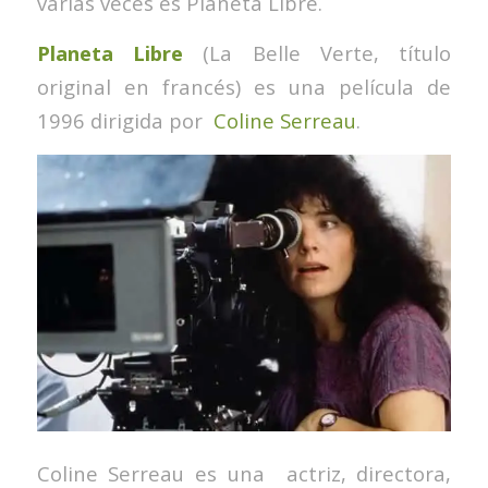
varias veces es Planeta Libre.
Planeta Libre
(La Belle Verte, título
original en francés) es una película de
1996 dirigida por
Coline Serreau
.
Coline Serreau es una actriz, directora,