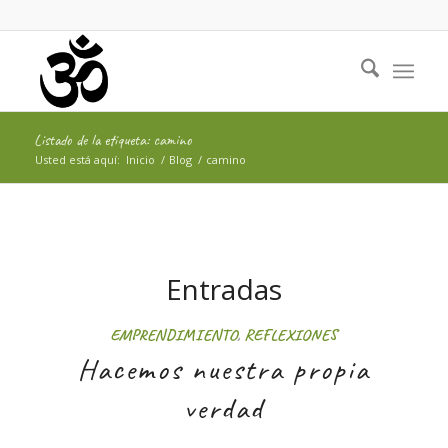
Listado de la etiqueta: camino
Usted está aquí:
Inicio
/
Blog
/
camino
Entradas
EMPRENDIMIENTO
,
REFLEXIONES
Hacemos nuestra propia
verdad