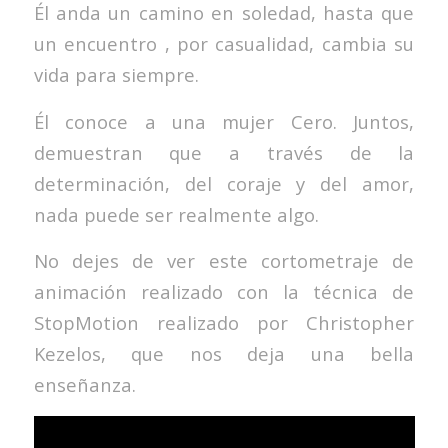
Él anda un camino en soledad, hasta que
un encuentro , por casualidad, cambia su
vida para siempre.
Él conoce a una mujer Cero. Juntos,
demuestran que a través de la
determinación, del coraje y del amor,
nada puede ser realmente algo.
No dejes de ver este cortometraje de
animación realizado con la técnica de
StopMotion realizado por Christopher
Kezelos, que nos deja una bella
enseñanza.