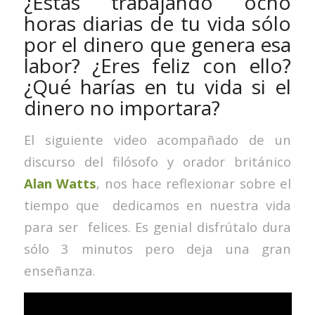
¿Estás trabajando ocho
horas diarias de tu vida sólo
por el dinero que genera esa
labor? ¿Eres feliz con ello?
¿Qué harías en tu vida si el
dinero no importara?
El siguiente video acompañado de un
discurso del filósofo y orador británico
Alan Watts
, nos hace reflexionar sobre el
tiempo que dedicamos en nuestra vida
para ser felices. Es genial disfrútalo dura
sólo 3 minutos pero deja una gran
enseñanza.