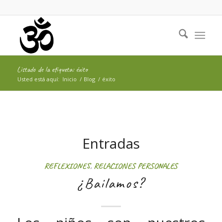
Listado de la etiqueta: éxito
Usted está aquí:
Inicio
/
Blog
/
éxito
Entradas
REFLEXIONES
,
RELACIONES PERSONALES
¿Bailamos?