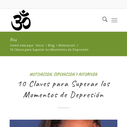
Blog
Usted está aquí:
Inicio
/
Blog
/
Motivación
/
10 Claves para Superar los Momentos de Depresión
MOTIVACIÓN
,
SUPERACIÓN Y AUTOAYUDA
10 Claves para Superar los
Momentos de Depresión