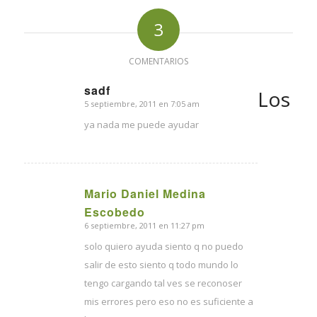
3
COMENTARIOS
sadf
Los
5 septiembre, 2011 en 7:05 am
Dice:
ya nada me puede ayudar
Mario Daniel Medina
Dice:
Escobedo
6 septiembre, 2011 en 11:27 pm
solo quiero ayuda siento q no puedo
salir de esto siento q todo mundo lo
tengo cargando tal ves se reconoser
mis errores pero eso no es suficiente a