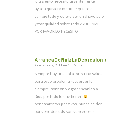
lo q siento necesito urgentemente
ayuda quisiera morirme quiero q
cambie todo y quiero ser un chavo solo
y tranquilidad sobre todo AYUDENME
POR FAVOR LO NECESITO
ArrancaDeRaizLaDepresion.com
2 diciembre, 2011 en 10:15 pm
Dice:
Siempre hay una solución y una salida
para todo problema recuerdenlo
siempre. sonrian y agradescanlen a
Dios por todo lo que tienen
pensamientos positivos, nunca se den
por vencidos uds son vencedores.