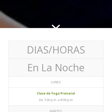
DIAS/HORAS
En La Noche
LUNES
Clase de Yoga Prenatal
De 7:00 p.m. a 8:00 p.m
MARTES