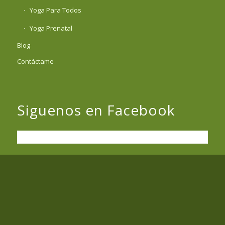
Yoga Para Todos
Yoga Prenatal
Blog
Contáctame
Siguenos en Facebook
Lo último
Por qué se contagian las emociones?
19 noviembre, 2021 - 2:17 am