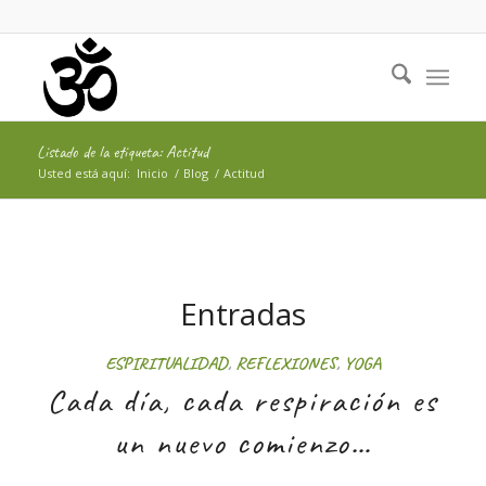
Listado de la etiqueta: Actitud
Usted está aquí:
Inicio
/
Blog
/
Actitud
Entradas
ESPIRITUALIDAD
,
REFLEXIONES
,
YOGA
Cada día, cada respiración es
un nuevo comienzo…