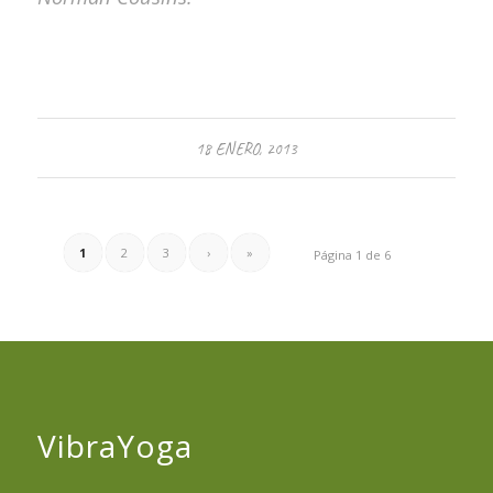
18 ENERO, 2013
1
2
3
›
»
Página 1 de 6
VibraYoga