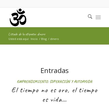
Listado de la etiqueta: dinero
Usted está aquí:
Inicio
/
Blog
/
dinero
Entradas
EMPRENDIMIENTO
,
SUPERACIÓN Y AUTOAYUDA
El tiempo no es oro, el tiempo
es vida…