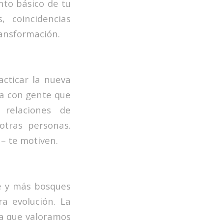
nto básico de tu
 coincidencias
transformación.
acticar la nueva
la con gente que
 relaciones de
otras personas.
 – te motiven.
te y más bosques
a evolución. La
da que valoramos