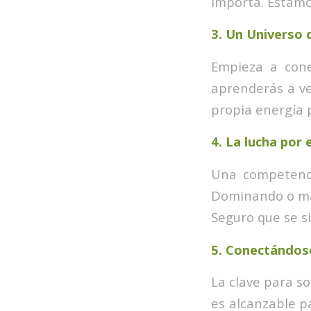
importa. Estamos
3.
Un Universo 
Empieza a cone
aprenderás a ve
propia energía 
4.
La lucha por 
Una competenci
Dominando o man
Seguro que se s
5.
Conectándose 
La clave para so
es alcanzable pa