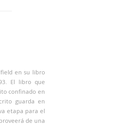
ield en su libro
3. El libro que
ito confinado en
crito guarda en
va etapa para el
 proveerá de una