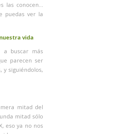
es las conocen…
ue puedas ver la
 nuestra vida
o a buscar más
 que parecen ser
 y siguiéndolos,
rimera mitad del
gunda mitad sólo
X, eso ya no nos