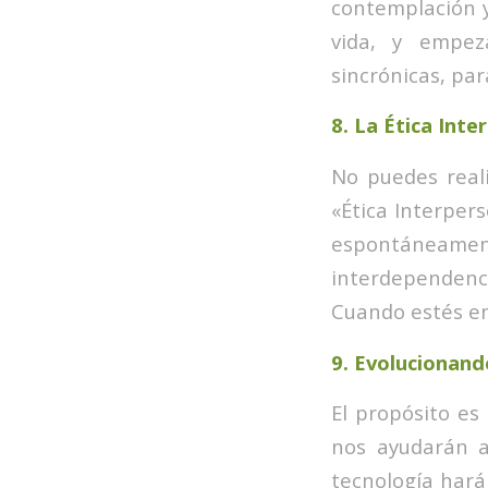
contemplación y
vida, y empez
sincrónicas, par
8.
La Ética Inte
No puedes reali
«Ética Interper
espontáneamen
interdependenc
Cuando estés en 
9.
Evolucionand
El propósito es
nos ayudarán a
tecnología hará