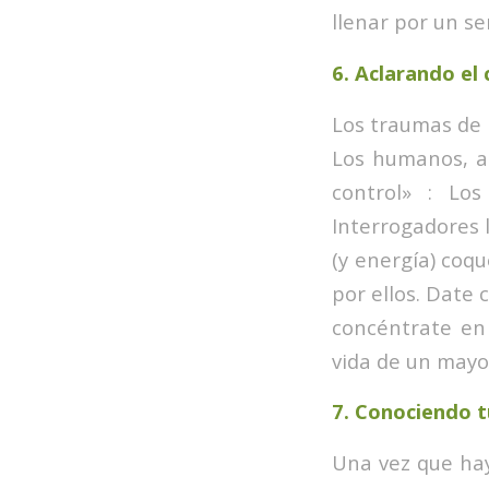
llenar por un s
6.
Aclarando el 
Los traumas de 
Los humanos, a
control» : Lo
Interrogadores 
(y energía) coq
por ellos. Date 
concéntrate en
vida de un mayor
7.
Conociendo tu
Una vez que hay