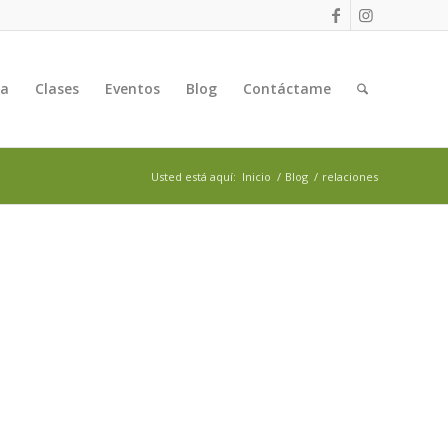
ga
Clases
Eventos
Blog
Contáctame
Usted está aquí:
Inicio
/
Blog
/
relaciones