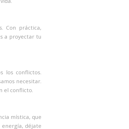
vida.
. Con práctica,
s a proyectar tu
los conflictos.
samos necesitar.
el conflicto.
ncia mística, que
u energía, déjate