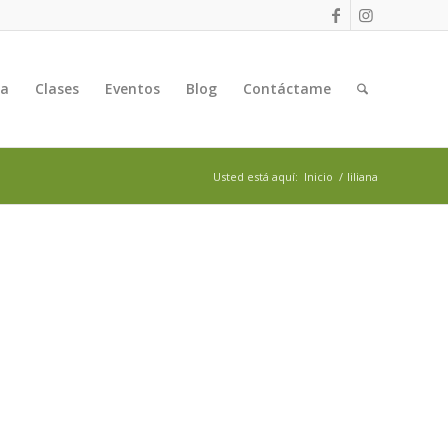
ga
Clases
Eventos
Blog
Contáctame
Usted está aquí:
Inicio
/
liliana