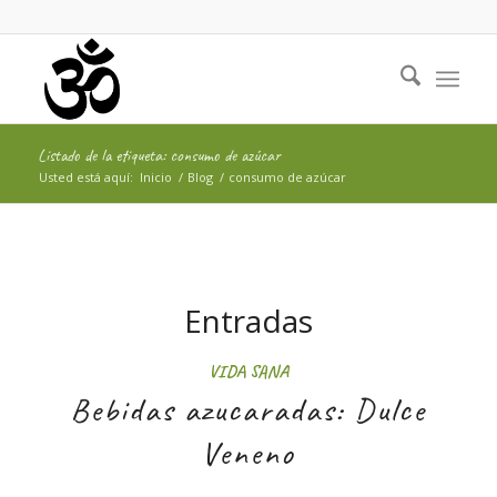
Listado de la etiqueta: consumo de azúcar
Usted está aquí:
Inicio
/
Blog
/
consumo de azúcar
Entradas
VIDA SANA
Bebidas azucaradas: Dulce
Veneno