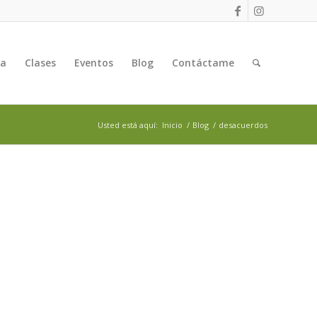
ga
Clases
Eventos
Blog
Contáctame
Usted está aquí:
Inicio
/
Blog
/
desacuerdos