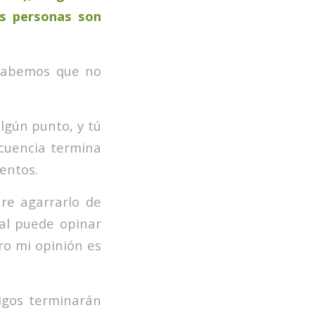
s personas son
 sabemos que no
lgún punto, y tú
ecuencia termina
ientos.
re agarrarlo de
ual puede opinar
ero mi opinión es
migos terminarán