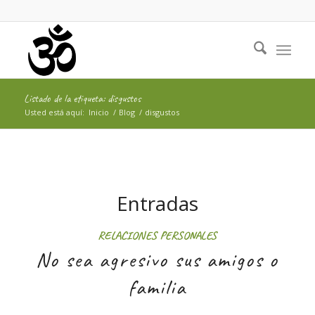
Listado de la etiqueta: disgustos
Usted está aquí:
Inicio
/
Blog
/
disgustos
Entradas
RELACIONES PERSONALES
No sea agresivo sus amigos o
familia