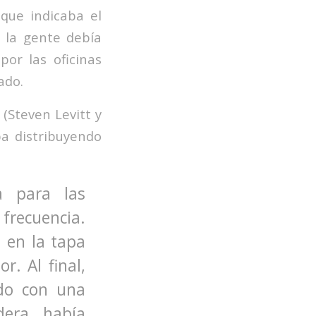
 que indicaba el
e la gente debía
or las oficinas
ado.
s
(Steven Levitt y
a distribuyendo
a para las
frecuencia.
 en la tapa
. Al final,
ado con una
dera había