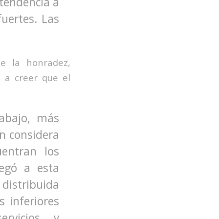
 tendencia a
fuertes. Las
e la honradez,
 a creer que el
abajo, más
n considera
entran los
egó a esta
distribuida
s inferiores
rvicios y