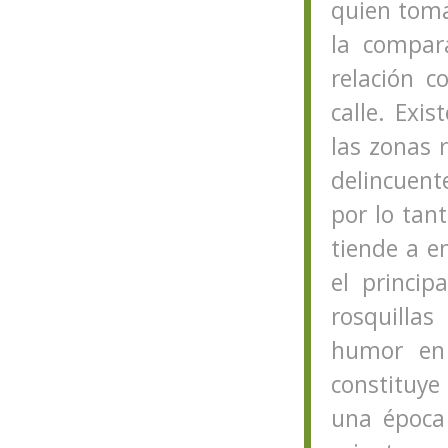
quien toma
la compara
relación c
calle. Exi
las zonas 
delincuent
por lo ta
tiende a e
el princip
rosquilla
humor en 
constituye
una época