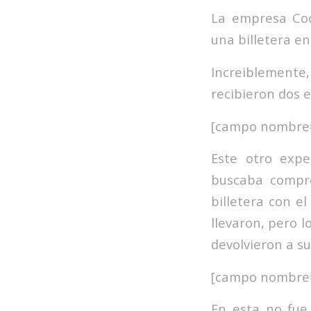
La empresa Coc
una billetera en
Increiblemente,
recibieron dos e
[campo nombre=
Este otro exp
buscaba compr
billetera con e
llevaron, pero 
devolvieron a s
[campo nombre=
En esta no fue 