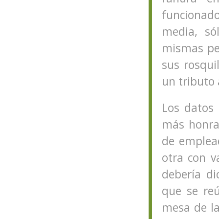
funcionado
media, só
mismas pe
sus rosqui
un tributo 
Los datos
más honrad
de emplea
otra con v
debería di
que se re
mesa de la