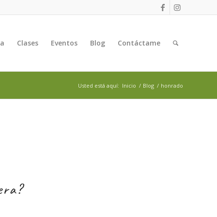
ga
Clases
Eventos
Blog
Contáctame
Usted está aquí:
Inicio
/
Blog
/
honrado
era?