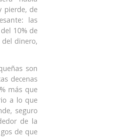
y pierde, de
esante: las
del 10% de
 del dinero,
equeñas son
cas decenas
5% más que
rio a lo que
nde, seguro
edor de la
igos de que