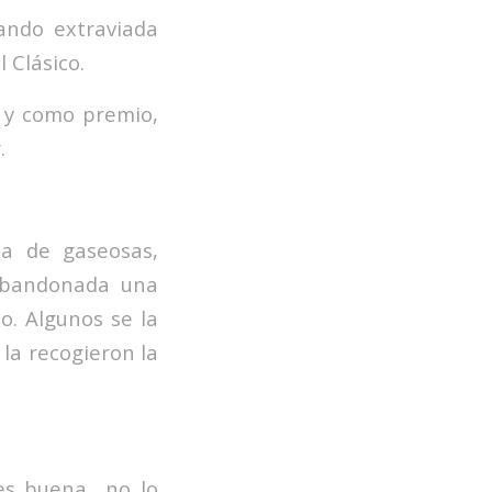
ando extraviada
 Clásico.
n y como premio,
.
a de gaseosas,
abandonada una
o. Algunos se la
la recogieron la
es buena.. no lo