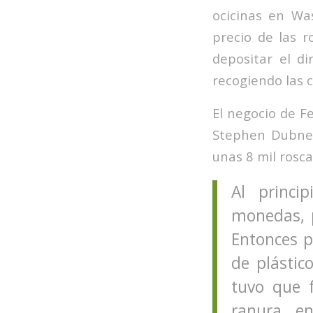
ocicinas en Was
precio de las r
depositar el d
recogiendo las c
El negocio de F
Stephen Dubner
unas 8 mil rosc
Al princi
monedas, p
Entonces p
de plástic
tuvo que 
ranura e