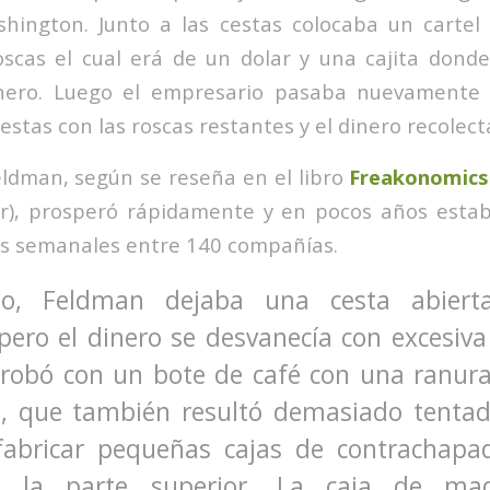
hington. Junto a las cestas colocaba un cartel
oscas el cual erá de un dolar y una cajita dond
inero. Luego el empresario pasaba nuevamente p
estas con las roscas restantes y el dinero recolect
eldman, según se reseña en el libro
Freakonomic
), prosperó rápidamente y en pocos años estab
as semanales entre 140 compañías.
pio, Feldman dejaba una cesta abiert
ero el dinero se desvanecía con excesiva 
robó con un bote de café con una ranura
o, que también resultó demasiado tentador
fabricar pequeñas cajas de contrachap
n la parte superior. La caja de ma