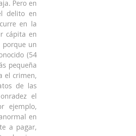
aja. Pero en
l delito en
ocurre en la
r cápita en
e porque un
onocido (54
más pequeña
a el crimen,
atos de las
honradez el
r ejemplo,
 anormal en
te a pagar,