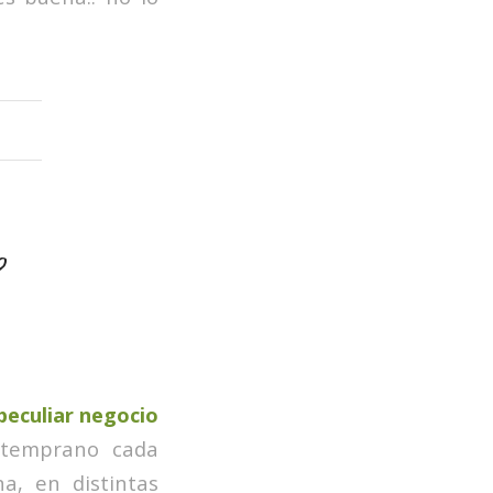
?
peculiar negocio
 temprano cada
na, en distintas