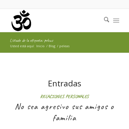
Listado de la etiqueta: peleas
Usted está aquí:
Inicio
/
Blog
/
peleas
Entradas
RELACIONES PERSONALES
No sea agresivo sus amigos o
familia