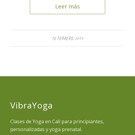
Leer más
18 FEBRERO, 2010
VibraYoga
Clases de Yoga en Cali para principiantes,
personalizadas y yoga prenatal.