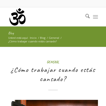
Blog
Usted está aquí:
Inicio
/
Blog
/
General
/
¿Cómo trabajar cuando estás cansado?
GENERAL
¿Cómo trabajar cuando estás
cansado?