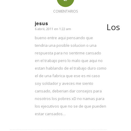
COMENTARIOS
jesus
Los
6 abril, 2011 en 1:22 am
Dice:
bueno entre aqui pensando que
tendria una posible solucion o una
respuesta para no sentirme cansado
en el trabajo pero lo malo que aqui no
estan hablando de el trabajo duro como
el de una fabrica que ese es mi caso
soy soldador y aveces me siento
cansado, deberian dar consejos para
nosotros los pobres xD no namas para
los ejecutivos que no se de que pueden
estar cansados…