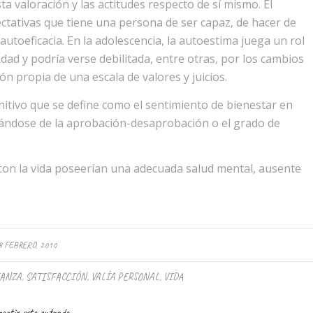
a valoración y las actitudes respecto de sí mismo. El
ctativas que tiene una persona de ser capaz, de hacer de
autoeficacia. En la adolescencia, la autoestima juega un rol
dad y podría verse debilitada, entre otras, por los cambios
n propia de una escala de valores y juicios.
tivo que se define como el sentimiento de bienestar en
ciándose de la aprobación-desaprobación o el grado de
 con la vida poseerían una adecuada salud mental, ausente
.
8 FEBRERO, 2010
IANZA
,
SATISFACCIÓN
,
VALÍA PERSONAL
,
VIDA
artir esta entrada