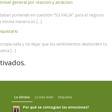
inivel general por reaccion y atraccion
taban poniendo en cuestión “SU VALÍA“ para el negocio.
la misma manera os […]
nquistarlo
propia valía y no dejar que los sentimientos desborden tu
uiera […]
tivados.
Lo último
Lo más leído
Etiquetas
Por qué se contagian las emociones?