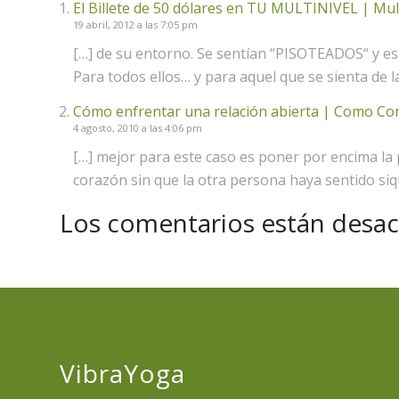
El Billete de 50 dólares en TU MULTINIVEL | Mult
19 abril, 2012 a las 7:05 pm
[…] de su entorno. Se sentían “PISOTEADOS“ y es
Para todos ellos… y para aquel que se sienta de 
Cómo enfrentar una relación abierta | Como Co
4 agosto, 2010 a las 4:06 pm
[…] mejor para este caso es poner por encima la 
corazón sin que la otra persona haya sentido siq
Los comentarios están desac
VibraYoga