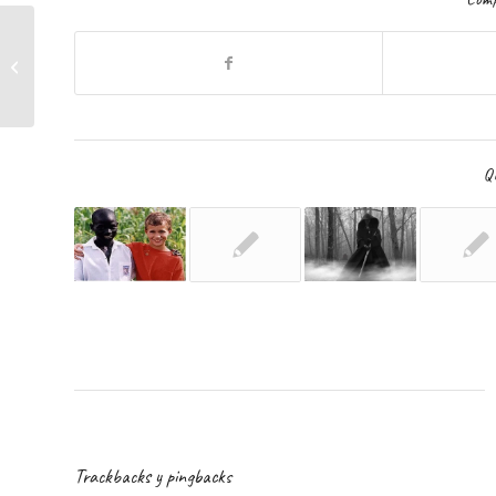
¿Cómo Trabajar con personas
difíciles?
Qu
Trackbacks y pingbacks