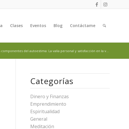
ga
Clases
Eventos
Blog
Contáctame
 componentes del autoestima: La valía personal y satisfacción en la v...
Categorías
Dinero y Finanzas
Emprendimiento
Espiritualidad
General
Meditación