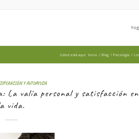
Yo
Usted está aquí:
Inicio
/
Blog
/
Psicología
/
Los
SUPERACIÓN Y AUTOAYUDA
: La valía personal y satisfacción en
la vida.