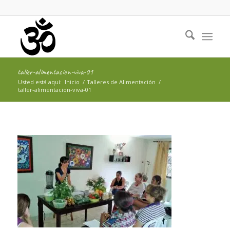
taller-alimentacion-viva-01
Usted está aquí:
Inicio
/
Talleres de Alimentación
/
taller-alimentacion-viva-01