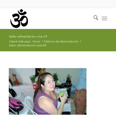
taller-alimentacion-viva-04
Usted está aquí:
Inicio
/
Talleres de Alimentación
/
taller-alimentacion-viva-04