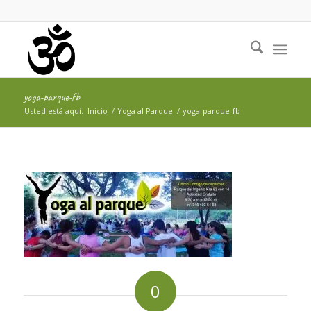
yoga-parque-fb
Usted está aquí:
Inicio
/
Yoga al Parque
/
yoga-parque-fb
0