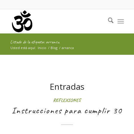
Listado de la etiqueta: arranca
Usted está aquí:
Inicio
/
Blog
/
arranca
Entradas
REFLEXIONES
Instrucciones para cumplir 30