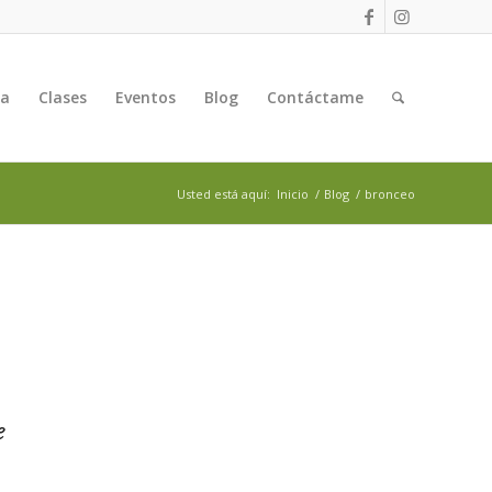
ga
Clases
Eventos
Blog
Contáctame
Usted está aquí:
Inicio
/
Blog
/
bronceo
e