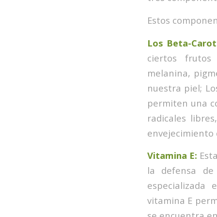
Estos componen
Los Beta-Carot
ciertos frutos
melanina, pigme
nuestra piel; L
permiten una co
radicales libre
envejecimiento d
Vitamina E:
Est
la defensa de
especializada 
vitamina E permi
se encuentra en 