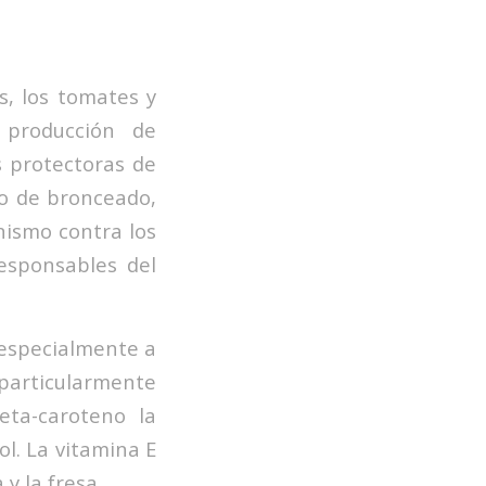
, los tomates y
a producción de
s protectoras de
so de bronceado,
nismo contra los
responsables del
y especialmente a
articularmente
eta-caroteno la
ol. La vitamina E
y la fresa.