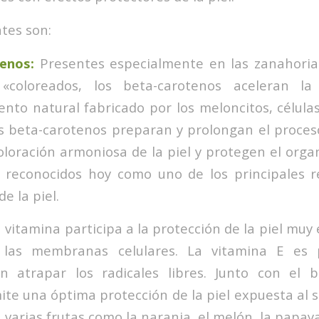
tes son:
enos:
Presentes especialmente en las zanahorias
 «coloreados, los beta-carotenos aceleran l
nto natural fabricado por los meloncitos, célula
os beta-carotenos preparan y prolongan el proce
loración armoniosa de la piel y protegen el orga
s, reconocidos hoy como uno de los principales 
e la piel.
a vitamina participa a la protección de la piel mu
 las membranas celulares. La vitamina E es p
en atrapar los radicales libres. Junto con el b
te una óptima protección de la piel expuesta al s
varias frutas como la naranja, el melón, la papaya 