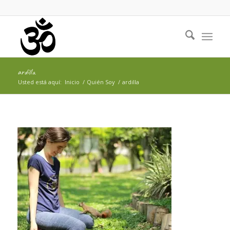
ardilla
Usted está aquí:
Inicio
/
Quién Soy
/
ardilla