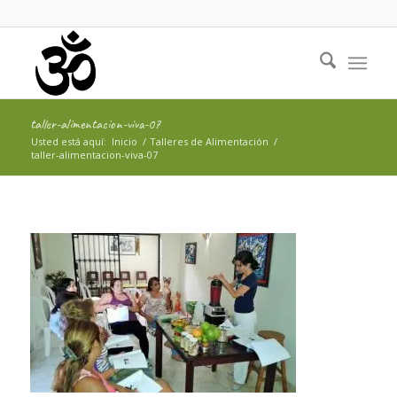
taller-alimentacion-viva-07
Usted está aquí:
Inicio
/
Talleres de Alimentación
/
taller-alimentacion-viva-07