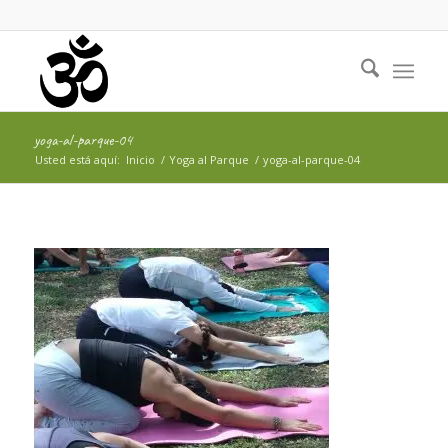
yoga-al-parque-04
Usted está aquí:
Inicio
/
Yoga al Parque
/
yoga-al-parque-04