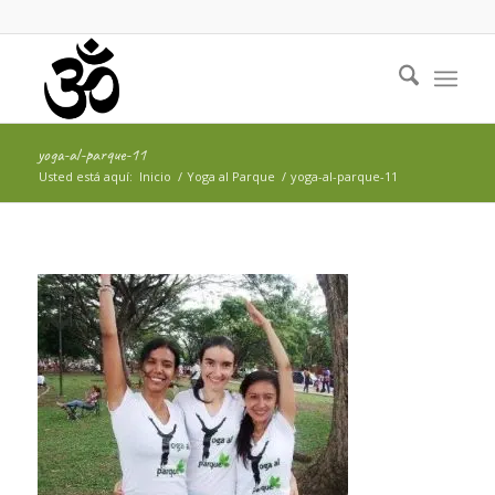
yoga-al-parque-11
Usted está aquí:
Inicio
/
Yoga al Parque
/
yoga-al-parque-11