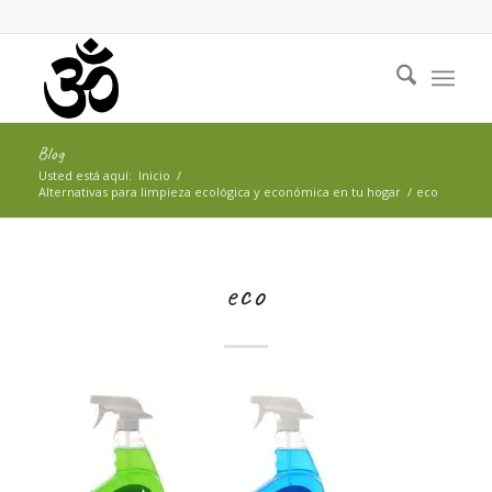
Blog
Usted está aquí:
Inicio
/
Alternativas para limpieza ecológica y económica en tu hogar
/
eco
eco