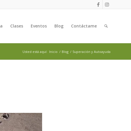
ga
Clases
Eventos
Blog
Contáctame
Usted está aquí:
Inicio
/
Blog
/
Superación y Autoayuda