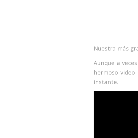
Nuestra más gra
Aunque a veces 
hermoso video 
instante.