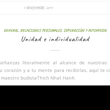
7 NOVIEMBRE, 2014
GENERAL
,
RELACIONES PERSONALES
,
SUPERACIÓN Y AUTOAYUDA
Unidad e individualidad
eñanzas literalmente al alcance de nuestras
u corazón y a tu mente para recibirlas, aquí te
l maestro budistaThich Nhat Hanh.