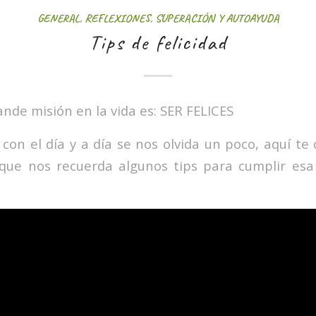
GENERAL
,
REFLEXIONES
,
SUPERACIÓN Y AUTOAYUDA
Tips de felicidad
nde misión en la vida es: SER FELICES
con el día y a día se nos olvida un poco, aquí t
que nos recuerda algunos tips para cumplir esa