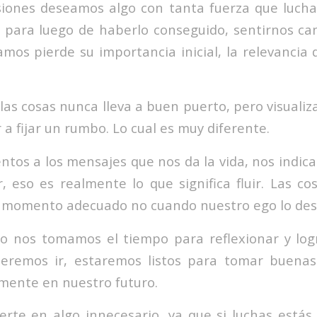
iones deseamos algo con tanta fuerza que lucha
 para luego de haberlo conseguido, sentirnos ca
amos pierde su importancia inicial, la relevancia
 las cosas nunca lleva a buen puerto, pero visualiz
a fijar un rumbo. Lo cual es muy diferente.
tos a los mensajes que nos da la vida, nos indica
, eso es realmente lo que significa fluir. Las co
 momento adecuado no cuando nuestro ego lo des
o nos tomamos el tiempo para reflexionar y log
eremos ir, estaremos listos para tomar buenas
amente en nuestro futuro.
erte en algo innecesario, ya que si luchas estás