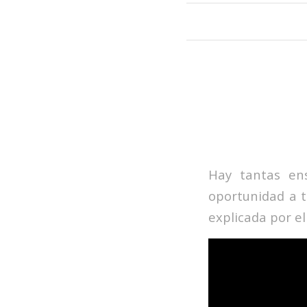
Hay tantas ens
oportunidad a t
explicada por e