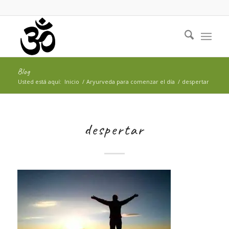
Blog
Usted está aquí:
Inicio
/
Aryurveda para comenzar el día
/
despertar
despertar