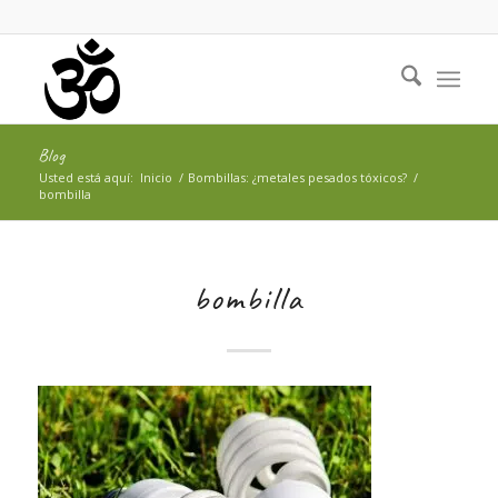
Blog
Usted está aquí:
Inicio
/
Bombillas: ¿metales pesados tóxicos?
/
bombilla
bombilla