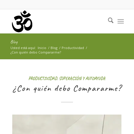
Blog
Usted está aquí:
Inicio
/
Blog
/
Productividad
/
¿Con quién debo Compararme?
PRODUCTIVIDAD
,
SUPERACIÓN Y AUTOAYUDA
¿Con quién debo Compararme?