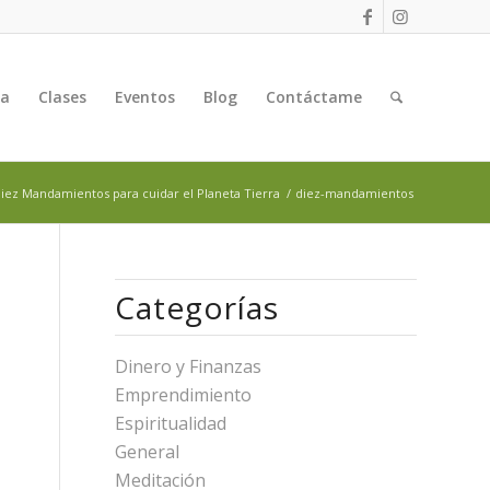
ga
Clases
Eventos
Blog
Contáctame
iez Mandamientos para cuidar el Planeta Tierra
/
diez-mandamientos
Categorías
Dinero y Finanzas
Emprendimiento
Espiritualidad
General
Meditación