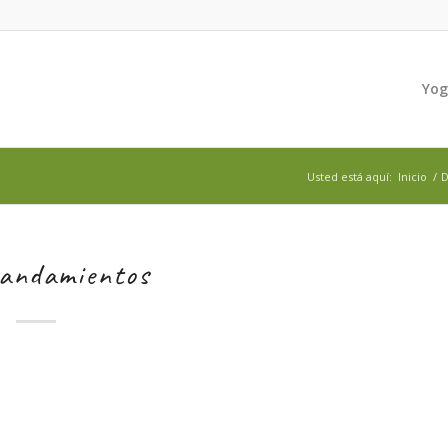
Yo
Usted está aquí:
Inicio
/
D
mandamientos