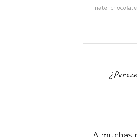
mate, chocolates
¿Pereza
A muchas 