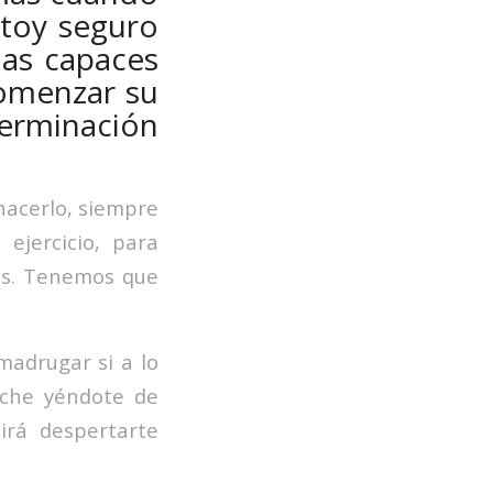
stoy seguro
as capaces
comenzar su
terminación
hacerlo, siempre
ejercicio, para
as. Tenemos que
madrugar si a lo
oche yéndote de
irá despertarte