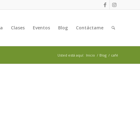
ga
Clases
Eventos
Blog
Contáctame
Usted está aquí:
Inicio
/
Blog
/
café