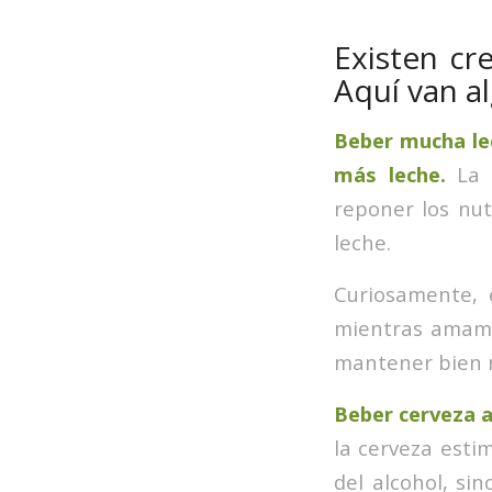
Existen cr
Aquí van a
Beber mucha le
más leche.
La h
reponer los nut
leche.
Curiosamente,
mientras amama
mantener bien n
Beber cerveza a
la cerveza esti
del alcohol, si