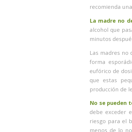
recomienda una 
La madre no deb
alcohol que pasa
minutos después
Las madres no 
forma esporádic
eufórico de dos
que estas pequ
producción de l
No se pueden t
debe exceder e
riesgo para el 
menos de lo nor