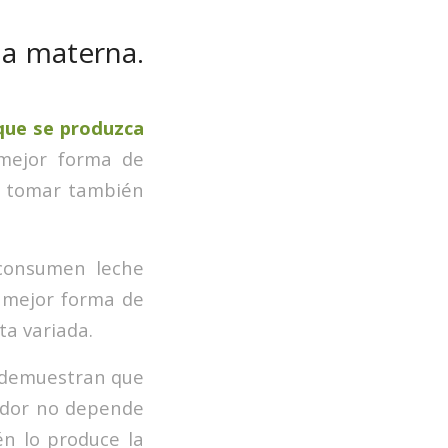
ia materna.
que se produzca
 mejor forma de
es tomar también
consumen leche
 mejor forma de
a variada.
 demuestran que
lador no depende
én lo produce la