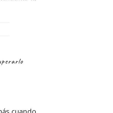
uperarlo
más cuando