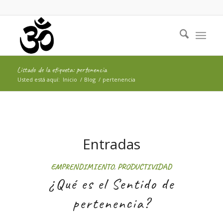
Listado de la etiqueta: pertenencia
Usted está aquí:
Inicio
/
Blog
/
pertenencia
Entradas
EMPRENDIMIENTO
,
PRODUCTIVIDAD
¿Qué es el Sentido de
pertenencia?