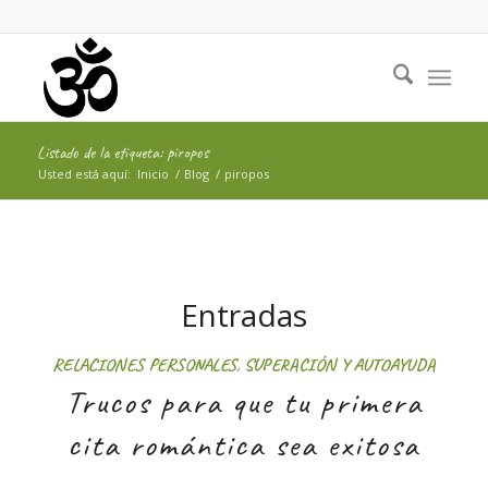
Listado de la etiqueta: piropos
Usted está aquí:
Inicio
/
Blog
/
piropos
Entradas
RELACIONES PERSONALES
,
SUPERACIÓN Y AUTOAYUDA
Trucos para que tu primera
cita romántica sea exitosa