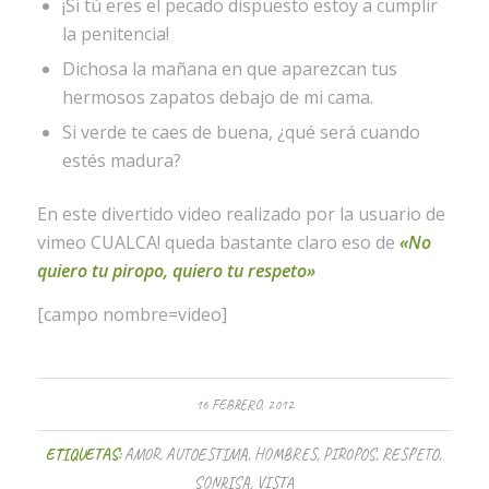
¡Si tú eres el pecado dispuesto estoy a cumplir
la penitencia!
Dichosa la mañana en que aparezcan tus
hermosos zapatos debajo de mi cama.
Si verde te caes de buena, ¿qué será cuando
estés madura?
En este divertido video realizado por la usuario de
vimeo CUALCA! queda bastante claro eso de
«No
quiero tu piropo, quiero tu respeto»
[campo nombre=video]
16 FEBRERO, 2012
ETIQUETAS:
AMOR
,
AUTOESTIMA
,
HOMBRES
,
PIROPOS
,
RESPETO
,
SONRISA
,
VISTA