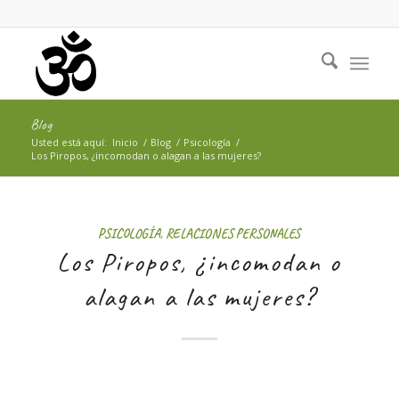
Blog
Usted está aquí:
Inicio
/
Blog
/
Psicología
/
Los Piropos, ¿incomodan o alagan a las mujeres?
PSICOLOGÍA
,
RELACIONES PERSONALES
Los Piropos, ¿incomodan o
alagan a las mujeres?