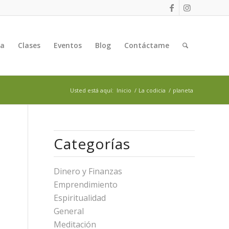
ga
Clases
Eventos
Blog
Contáctame
Usted está aquí:
Inicio
/
La codicia
/
planeta
Categorías
Dinero y Finanzas
Emprendimiento
Espiritualidad
General
Meditación