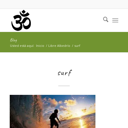
Blog
Usted está aquí:
Inicio
/
Libre Albedrío
/
surf
surf