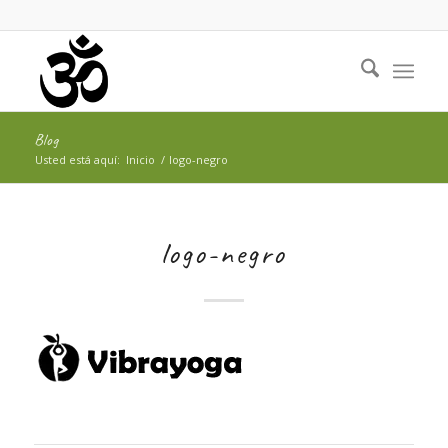
Blog
Usted está aquí:
Inicio
/
logo-negro
logo-negro