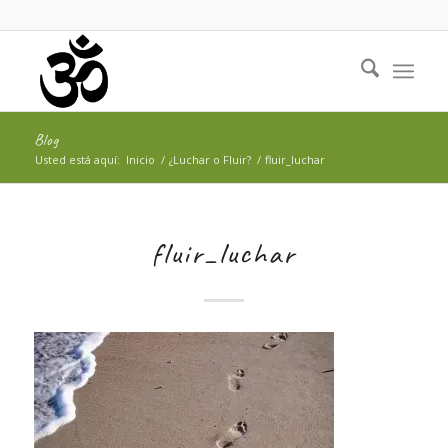
Blog
Usted está aquí:
Inicio
/
¿Luchar o Fluir?
/
fluir_luchar
fluir_luchar