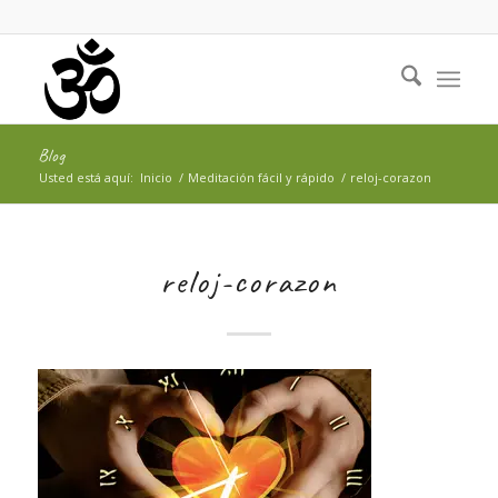
Blog
Usted está aquí:
Inicio
/
Meditación fácil y rápido
/
reloj-corazon
reloj-corazon