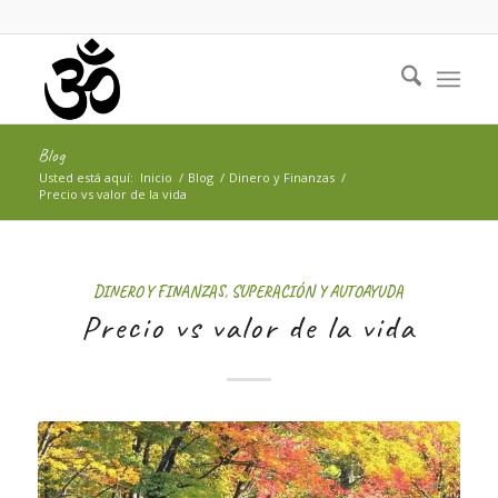
Blog
Usted está aquí:
Inicio
/
Blog
/
Dinero y Finanzas
/
Precio vs valor de la vida
DINERO Y FINANZAS
,
SUPERACIÓN Y AUTOAYUDA
Precio vs valor de la vida