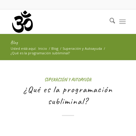
Blog
Usted está aquí:
Inicio
/
Blog
/
Superación y Autoayuda
/
¿Qué es la programación subliminal?
SUPERACIÓN Y AUTOAYUDA
¿Qué es la programación
subliminal?