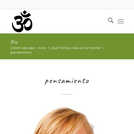
Blog
Usted está aquí:
Inicio
/
¿Qué forma creas en tu mente?
/
pensamiento
pensamiento