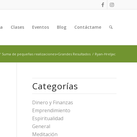
ga
Clases
Eventos
Blog
Contáctame
/
Suma de pequeñas realizaciones=Grandes Resultados
/
Ryan-Hreljac
Categorías
Dinero y Finanzas
Emprendimiento
Espiritualidad
General
Meditación