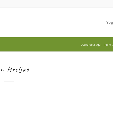
Yo
Usted está aquí:
Inicio
n-Hreljac