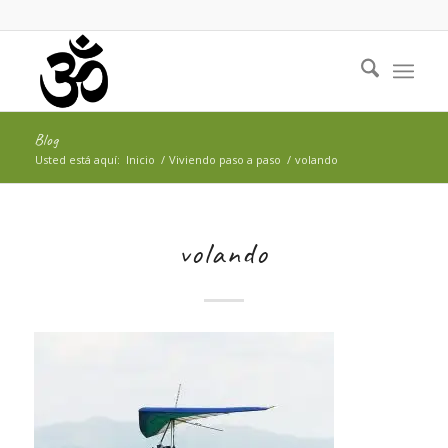
Blog
Usted está aquí:
Inicio
/
Viviendo paso a paso
/
volando
volando