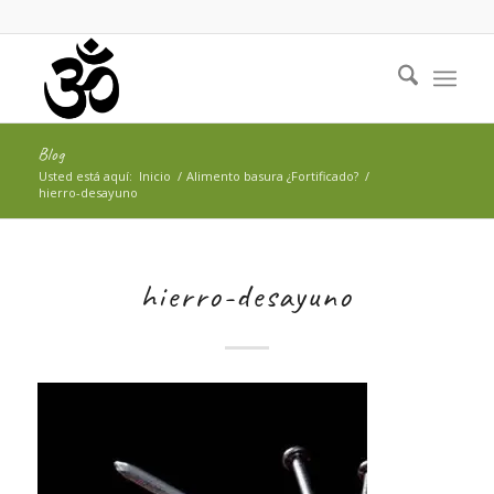
Blog
Usted está aquí:
Inicio
/
Alimento basura ¿Fortificado?
/
hierro-desayuno
hierro-desayuno