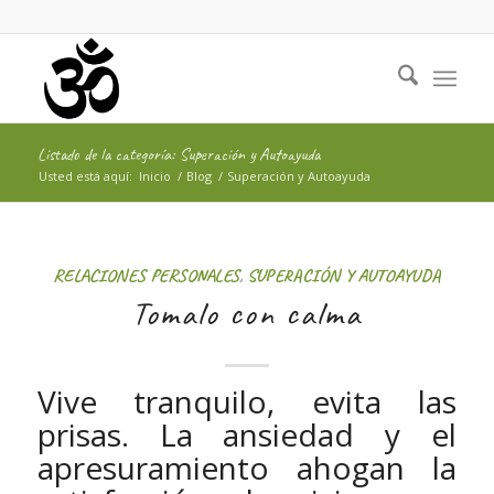
Listado de la categoría: Superación y Autoayuda
Usted está aquí:
Inicio
/
Blog
/
Superación y Autoayuda
RELACIONES PERSONALES
,
SUPERACIÓN Y AUTOAYUDA
Tomalo con calma
Vive tranquilo, evita las
prisas. La ansiedad y el
apresuramiento ahogan la